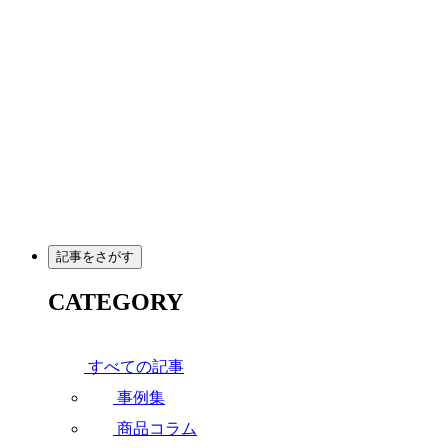
メ
イ
ン
コ
ン
テ
ン
ツ
へ
移
動
記事をさがす
CATEGORY
すべての記事
事例集
商品コラム