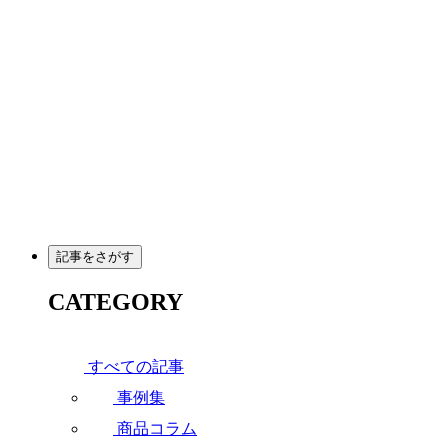
メ
イ
ン
コ
ン
テ
ン
ツ
へ
移
動
記事をさがす
CATEGORY
すべての記事
事例集
商品コラム