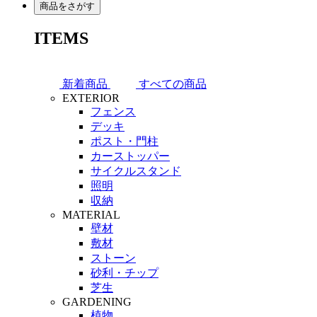
商品をさがす
ITEMS
新着商品
すべての商品
EXTERIOR
フェンス
デッキ
ポスト・門柱
カーストッパー
サイクルスタンド
照明
収納
MATERIAL
壁材
敷材
ストーン
砂利・チップ
芝生
GARDENING
植物