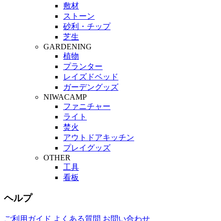
敷材
ストーン
砂利・チップ
芝生
GARDENING
植物
プランター
レイズドベッド
ガーデングッズ
NIWACAMP
ファニチャー
ライト
焚火
アウトドアキッチン
プレイグッズ
OTHER
工具
看板
ヘルプ
ご利用ガイド
よくある質問
お問い合わせ