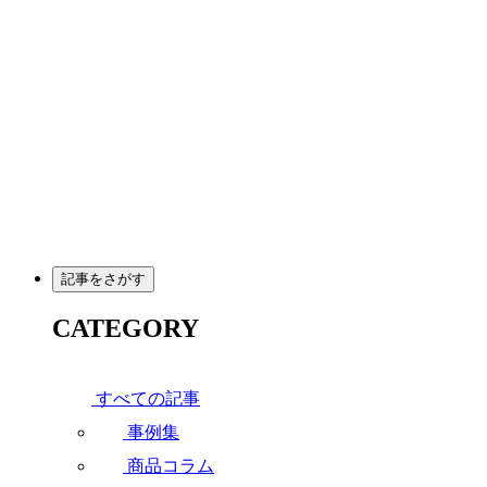
メ
イ
ン
コ
ン
テ
ン
ツ
へ
移
動
記事をさがす
CATEGORY
すべての記事
事例集
商品コラム