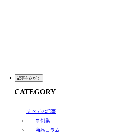
メ
イ
ン
コ
ン
テ
ン
ツ
へ
移
動
記事をさがす
CATEGORY
すべての記事
事例集
商品コラム