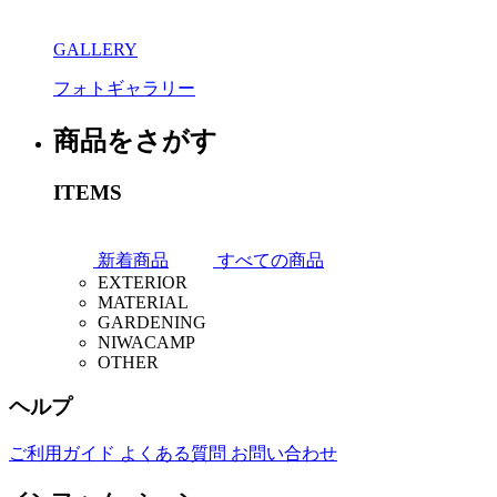
GALLERY
フォトギャラリー
商品をさがす
ITEMS
新着商品
すべての商品
EXTERIOR
MATERIAL
フェンス
GARDENING
壁材
デッキ
NIWACAMP
植物
敷材
ポスト・門柱
OTHER
ファニチャー
プランター
ストーン
カーストッパー
工具
ライト
レイズドベッド
砂利・チップ
サイクルスタンド
ヘルプ
看板
焚火
ガーデングッズ
芝生
照明
アウトドアキッチン
収納
ご利用ガイド
よくある質問
お問い合わせ
プレイグッズ