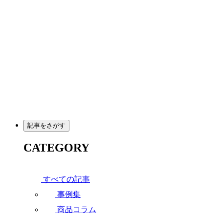
メ
イ
ン
コ
ン
テ
ン
ツ
へ
移
動
記事をさがす
CATEGORY
すべての記事
事例集
商品コラム