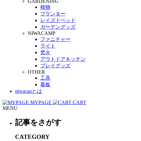
GARDENING
植物
プランター
レイズドベッド
ガーデングッズ
NIWACAMP
ファニチャー
ライト
焚火
アウトドアキッチン
プレイグッズ
OTHER
工具
看板
niwacanとは
MYPAGE
CART
MENU
記事をさがす
CATEGORY