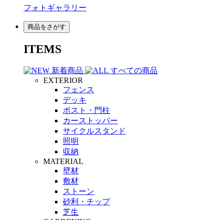
フォトギャラリー
商品をさがす
ITEMS
新着商品
すべての商品
EXTERIOR
フェンス
デッキ
ポスト・門柱
カーストッパー
サイクルスタンド
照明
収納
MATERIAL
壁材
敷材
ストーン
砂利・チップ
芝生