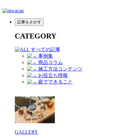
メ
イ
ン
記事をさがす
コ
ン
CATEGORY
テ
ン
すべての記事
ツ
事例集
へ
商品コラム
移
施工方法コンテンツ
動
お役立ち情報
庭でできること
GALLERY