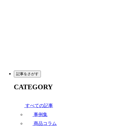
メ
イ
ン
コ
ン
テ
ン
ツ
へ
移
動
記事をさがす
CATEGORY
すべての記事
事例集
商品コラム