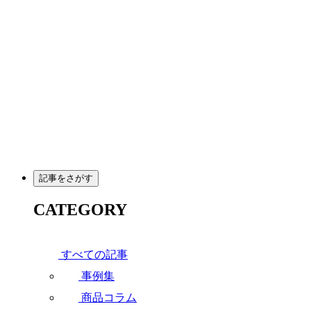
メ
イ
ン
コ
ン
テ
ン
ツ
へ
移
動
記事をさがす
CATEGORY
すべての記事
事例集
商品コラム