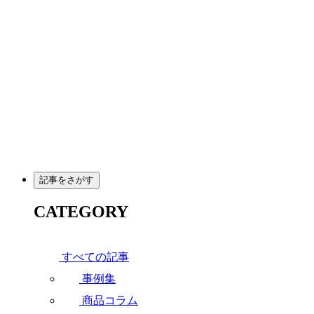
メ
イ
ン
コ
ン
テ
ン
ツ
へ
移
動
記事をさがす
CATEGORY
すべての記事
事例集
商品コラム